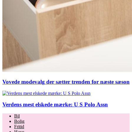
Vovede modevalg der sætter trenden for næste sæson
Verdens mest elskede mærke: U S Polo Assn
Bil
Bolig
Fritid
Have