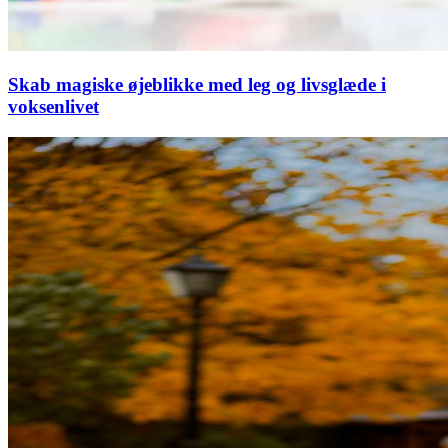
Skab magiske øjeblikke med leg og livsglæde i
voksenlivet